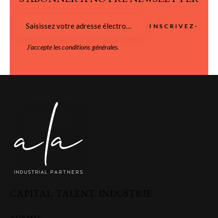
INSCRIVEZ-
J'accepte les
conditions générales
.
MOI
CAPITAL. TALENT. INDUSTRIE
ADRESSE